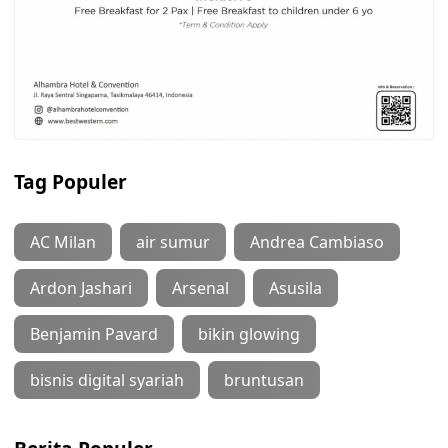
Tag Populer
AC Milan
air sumur
Andrea Cambiaso
Ardon Jashari
Arsenal
Asusila
Benjamin Pavard
bikin glowing
bisnis digital syariah
bruntusan