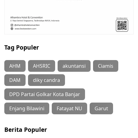
Tag Populer
AHM
AHSRIC
akuntansi
Ciamis
DAM
diky candra
DPD Partai Golkar Kota Banjar
Enjang Bilawini
Fatayat NU
Garut
Berita Populer