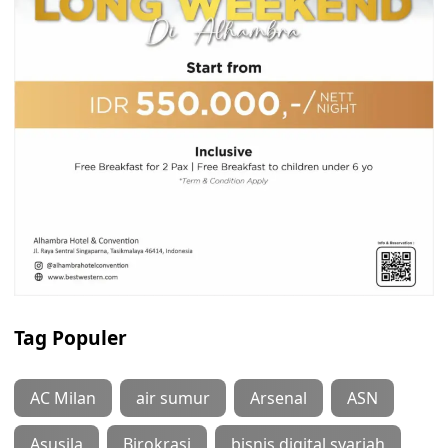
Tag Populer
AC Milan
air sumur
Arsenal
ASN
Asusila
Birokrasi
bisnis digital syariah