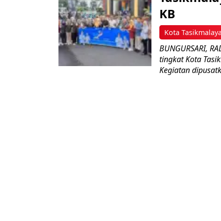
KB
Kota Tasikmalay
BUNGURSARI, RADS
tingkat Kota Tasi
Kegiatan dipusatka