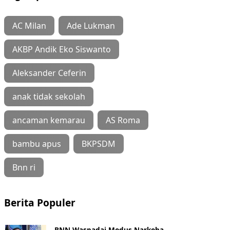
AC Milan
Ade Lukman
AKBP Andik Eko Siswanto
Aleksander Ceferin
anak tidak sekolah
ancaman kemarau
AS Roma
bambu apus
BKPSDM
Bnn ri
Berita Populer
BNN Waspadai Modus Narkoba