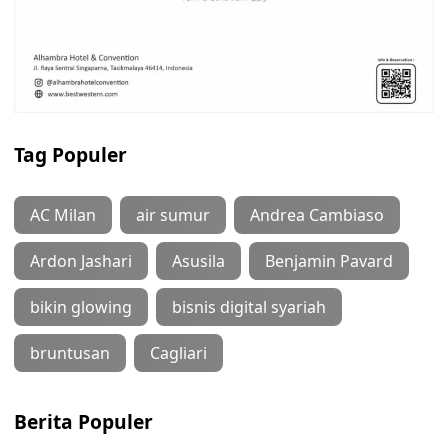
Tag Populer
AC Milan
air sumur
Andrea Cambiaso
Ardon Jashari
Asusila
Benjamin Pavard
bikin glowing
bisnis digital syariah
bruntusan
Cagliari
Berita Populer