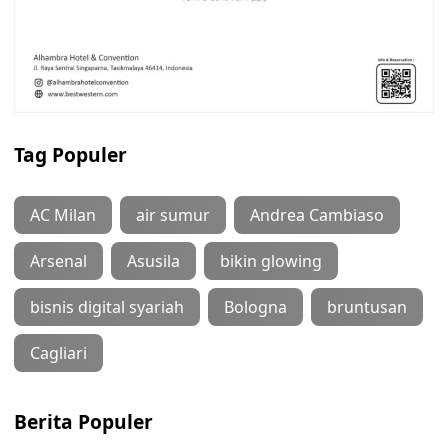
Tag Populer
AC Milan
air sumur
Andrea Cambiaso
Arsenal
Asusila
bikin glowing
bisnis digital syariah
Bologna
bruntusan
Cagliari
Berita Populer