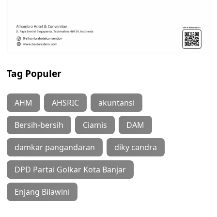
Tag Populer
AHM
AHSRIC
akuntansi
Bersih-bersih
Ciamis
DAM
damkar pangandaran
diky candra
DPD Partai Golkar Kota Banjar
Enjang Bilawini