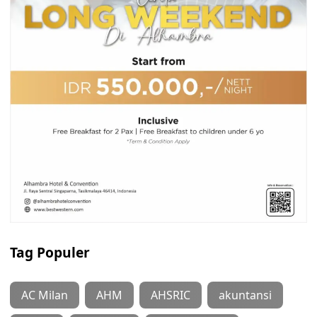
Tag Populer
AC Milan
AHM
AHSRIC
akuntansi