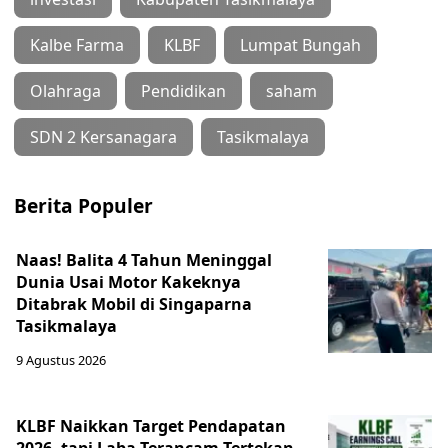
Kalbe Farma
KLBF
Lumpat Bungah
Olahraga
Pendidikan
saham
SDN 2 Kersanagara
Tasikmalaya
Berita Populer
Naas! Balita 4 Tahun Meninggal
Dunia Usai Motor Kakeknya
Ditabrak Mobil di Singaparna
Tasikmalaya
9 Agustus 2026
KLBF Naikkan Target Pendapatan
2026, tapi Laba Terancam Tertekan