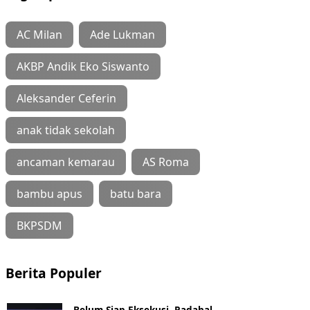
AC Milan
Ade Lukman
AKBP Andik Eko Siswanto
Aleksander Ceferin
anak tidak sekolah
ancaman kemarau
AS Roma
bambu apus
batu bara
BKPSDM
Berita Populer
Belum Siap Eksekusi, Padahal