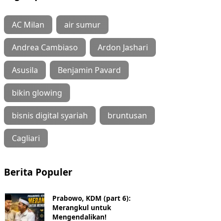
AC Milan
air sumur
Andrea Cambiaso
Ardon Jashari
Asusila
Benjamin Pavard
bikin glowing
bisnis digital syariah
bruntusan
Cagliari
Berita Populer
Prabowo, KDM (part 6):
Merangkul untuk
Mengendalikan!