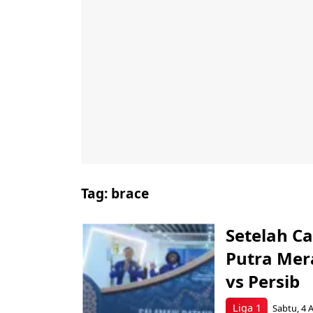
Tag:
brace
Setelah C
Putra Mer
vs Persib
Liga 1
Sabtu, 4 A