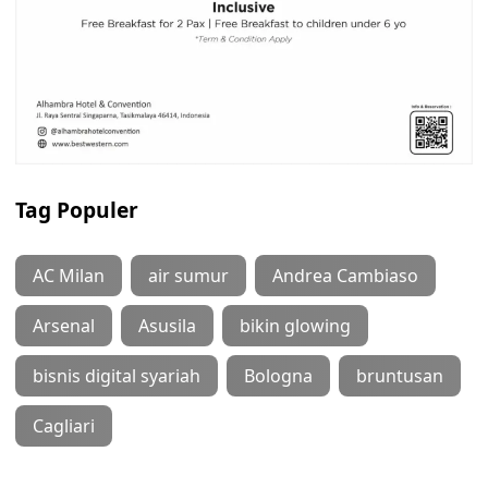
Tag Populer
AC Milan
air sumur
Andrea Cambiaso
Arsenal
Asusila
bikin glowing
bisnis digital syariah
Bologna
bruntusan
Cagliari