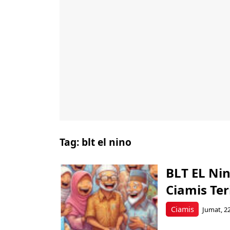
Tag:
blt el nino
BLT EL Ni
Ciamis Te
Ciamis
Jumat, 22