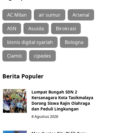
AC Milan
air sumur
Arsenal
ASN
Asusila
Birokrasi
bisnis digital syariah
Bologna
Ciamis
cipedes
Berita Populer
Lumpat Bungah SDN 2
Kersanagara Kota Tasikmalaya
Dorong Siswa Rajin Olahraga
dan Peduli Lingkungan
8 Agustus 2026