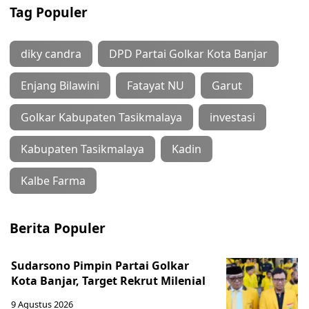
Tag Populer
diky candra
DPD Partai Golkar Kota Banjar
Enjang Bilawini
Fatayat NU
Garut
Golkar Kabupaten Tasikmalaya
investasi
Kabupaten Tasikmalaya
Kadin
Kalbe Farma
Berita Populer
Sudarsono Pimpin Partai Golkar
Kota Banjar, Target Rekrut Milenial
9 Agustus 2026