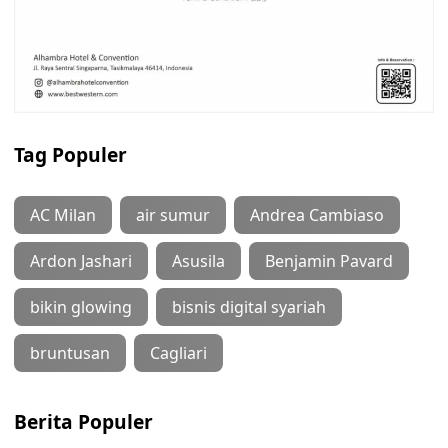
Tag Populer
AC Milan
air sumur
Andrea Cambiaso
Ardon Jashari
Asusila
Benjamin Pavard
bikin glowing
bisnis digital syariah
bruntusan
Cagliari
Berita Populer