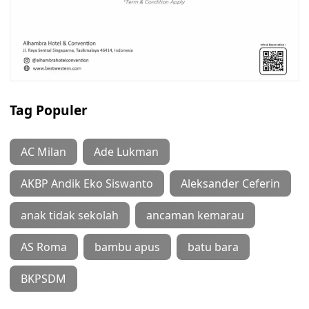
Tag Populer
AC Milan
Ade Lukman
AKBP Andik Eko Siswanto
Aleksander Ceferin
anak tidak sekolah
ancaman kemarau
AS Roma
bambu apus
batu bara
BKPSDM