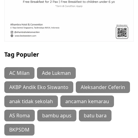
Tag Populer
AC Milan
Ade Lukman
AKBP Andik Eko Siswanto
Aleksander Ceferin
anak tidak sekolah
ancaman kemarau
AS Roma
bambu apus
batu bara
BKPSDM