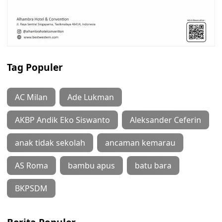
Tag Populer
AC Milan
Ade Lukman
AKBP Andik Eko Siswanto
Aleksander Ceferin
anak tidak sekolah
ancaman kemarau
AS Roma
bambu apus
batu bara
BKPSDM