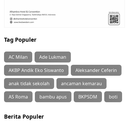
Tag Populer
AC Milan
Ade Lukman
AKBP Andik Eko Siswanto
Aleksander Ceferin
anak tidak sekolah
ancaman kemarau
AS Roma
bambu apus
BKPSDM
boti
Berita Populer