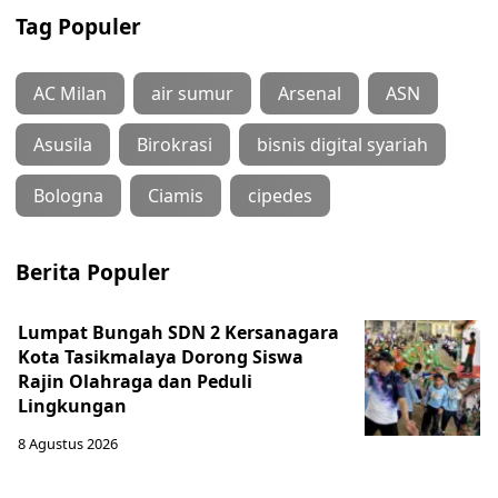
Tag Populer
AC Milan
air sumur
Arsenal
ASN
Asusila
Birokrasi
bisnis digital syariah
Bologna
Ciamis
cipedes
Berita Populer
Lumpat Bungah SDN 2 Kersanagara
Kota Tasikmalaya Dorong Siswa
Rajin Olahraga dan Peduli
Lingkungan
8 Agustus 2026