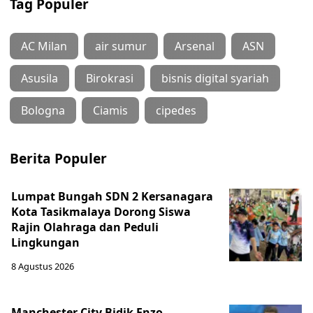
Tag Populer
AC Milan
air sumur
Arsenal
ASN
Asusila
Birokrasi
bisnis digital syariah
Bologna
Ciamis
cipedes
Berita Populer
Lumpat Bungah SDN 2 Kersanagara
Kota Tasikmalaya Dorong Siswa
Rajin Olahraga dan Peduli
Lingkungan
8 Agustus 2026
Manchester City Bidik Enzo