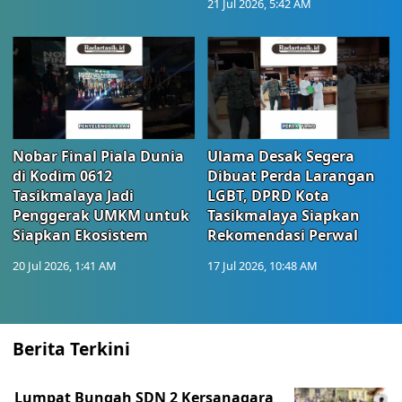
21 Jul 2026, 5:42 AM
Nobar Final Piala Dunia
Ulama Desak Segera
di Kodim 0612
Dibuat Perda Larangan
Tasikmalaya Jadi
LGBT, DPRD Kota
Penggerak UMKM untuk
Tasikmalaya Siapkan
Siapkan Ekosistem
Rekomendasi Perwal
20 Jul 2026, 1:41 AM
17 Jul 2026, 10:48 AM
Berita Terkini
Lumpat Bungah SDN 2 Kersanagara