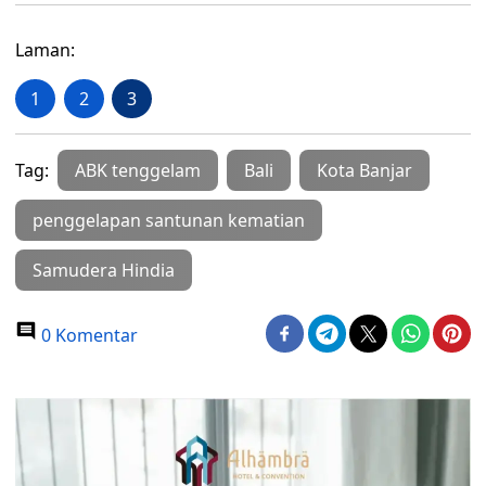
Laman:
1
2
3
Tag:
ABK tenggelam
Bali
Kota Banjar
penggelapan santunan kematian
Samudera Hindia
0 Komentar