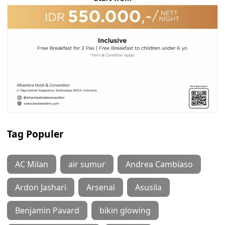
Tag Populer
AC Milan
air sumur
Andrea Cambiaso
Ardon Jashari
Arsenal
Asusila
Benjamin Pavard
bikin glowing