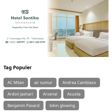
Tag Populer
AC Milan
air sumur
Andrea Cambiaso
Ardon Jashari
Arsenal
Asusila
Benjamin Pavard
bikin glowing