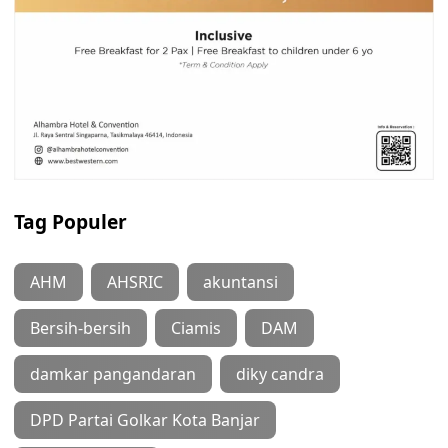
Tag Populer
AHM
AHSRIC
akuntansi
Bersih-bersih
Ciamis
DAM
damkar pangandaran
diky candra
DPD Partai Golkar Kota Banjar