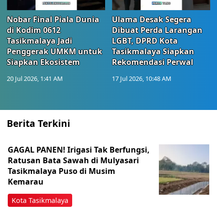
Nobar Final Piala Dunia
Ulama Desak Segera
di Kodim 0612
Dibuat Perda Larangan
Tasikmalaya Jadi
LGBT, DPRD Kota
Penggerak UMKM untuk
Tasikmalaya Siapkan
Siapkan Ekosistem
Rekomendasi Perwal
20 Jul 2026, 1:41 AM
17 Jul 2026, 10:48 AM
Berita Terkini
GAGAL PANEN! Irigasi Tak Berfungsi,
Ratusan Bata Sawah di Mulyasari
Tasikmalaya Puso di Musim
Kemarau
Kota Tasikmalaya