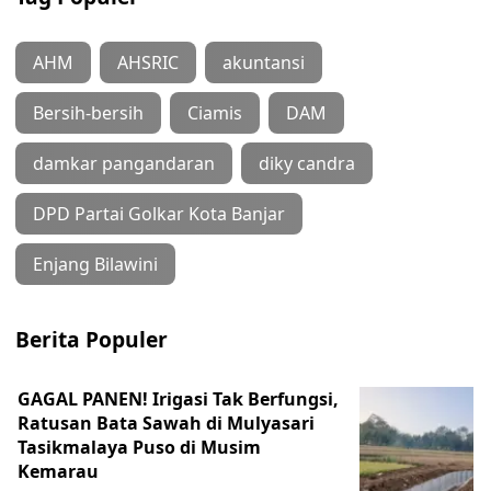
AHM
AHSRIC
akuntansi
Bersih-bersih
Ciamis
DAM
damkar pangandaran
diky candra
DPD Partai Golkar Kota Banjar
Enjang Bilawini
Berita Populer
GAGAL PANEN! Irigasi Tak Berfungsi,
Ratusan Bata Sawah di Mulyasari
Tasikmalaya Puso di Musim
Kemarau