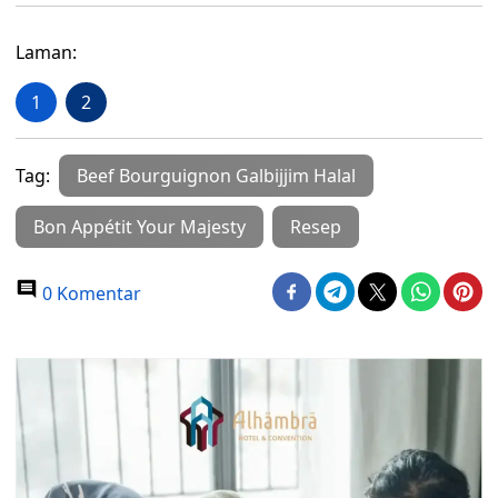
Laman:
1
2
Tag:
Beef Bourguignon Galbijjim Halal
Bon Appétit Your Majesty
Resep
0 Komentar