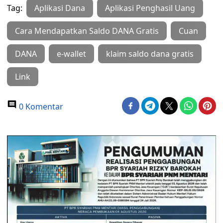
Tag:
Aplikasi Dana
Aplikasi Penghasil Uang
Cara Mendapatkan Saldo DANA Gratis
Cuan
DANA
e-wallet
klaim saldo dana gratis
Link
0 Komentar