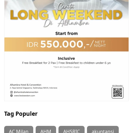
Tag Populer
AC Milan
AHM
AHSRIC
akuntansi