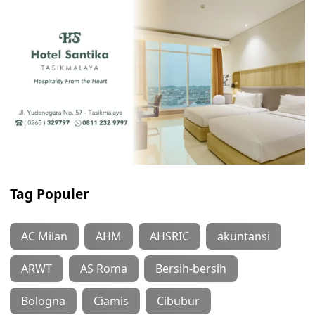
Tag Populer
AC Milan
AHM
AHSRIC
akuntansi
ARWT
AS Roma
Bersih-bersih
Bologna
Ciamis
Cibubur