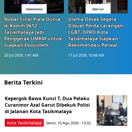
Nobar Final Piala Dunia
Ulama Desak Segera
di Kodim 0612
Dibuat Perda Larangan
Tasikmalaya Jadi
LGBT, DPRD Kota
Penggerak UMKM untuk
Tasikmalaya Siapkan
Siapkan Ekosistem
Rekomendasi Perwal
20 Jul 2026, 1:41 AM
17 Jul 2026, 10:48 AM
Berita Terkini
Kepergok Bawa Kunci T, Dua Pelaku
Curanmor Asal Garut Dibekuk Polisi
di Jalanan Kota Tasikmalaya
Kota Tasikmalaya
Senin, 10 Agu 2026 - 13:32