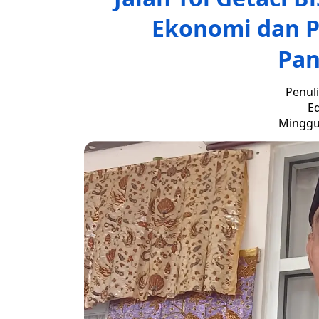
Ekonomi dan P
Pan
Penuli
Ed
Minggu,