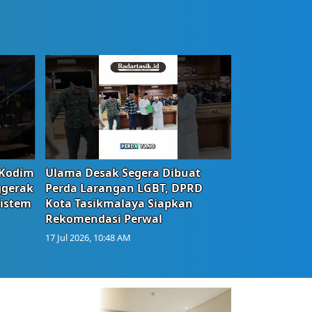
 Kodim
Ulama Desak Segera Dibuat
ggerak
Perda Larangan LGBT, DPRD
istem
Kota Tasikmalaya Siapkan
Rekomendasi Perwal
17 Jul 2026, 10:48 AM