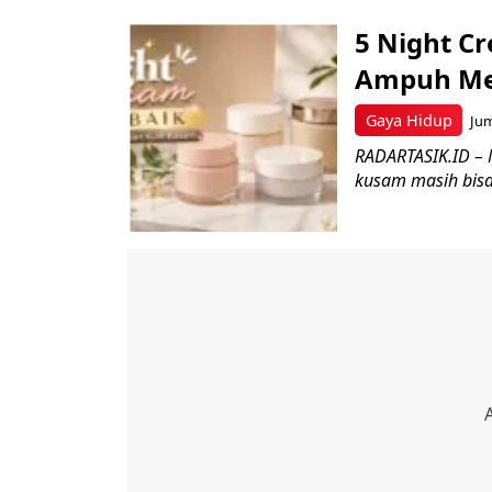
5 Night C
Ampuh Me
Gaya Hidup
Jum
RADARTASIK.ID – M
kusam masih bisa