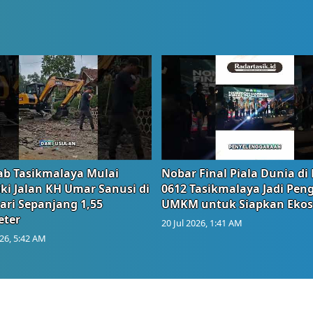
b Tasikmalaya Mulai
Nobar Final Piala Dunia di
ki Jalan KH Umar Sanusi di
0612 Tasikmalaya Jadi Pen
ari Sepanjang 1,55
UMKM untuk Siapkan Ekos
eter
20 Jul 2026, 1:41 AM
026, 5:42 AM