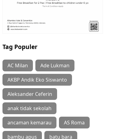
Tag Populer
AC Milan
Ade Lukman
AKBP Andik Eko Siswanto
Aleksander Ceferin
anak tidak sekolah
ancaman kemarau
AS Roma
bambu apus
batu bara