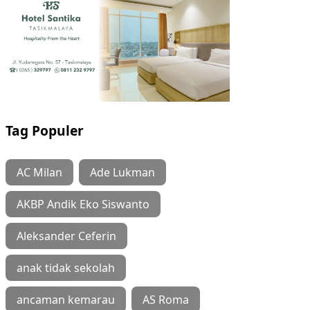
Tag Populer
AC Milan
Ade Lukman
AKBP Andik Eko Siswanto
Aleksander Ceferin
anak tidak sekolah
ancaman kemarau
AS Roma