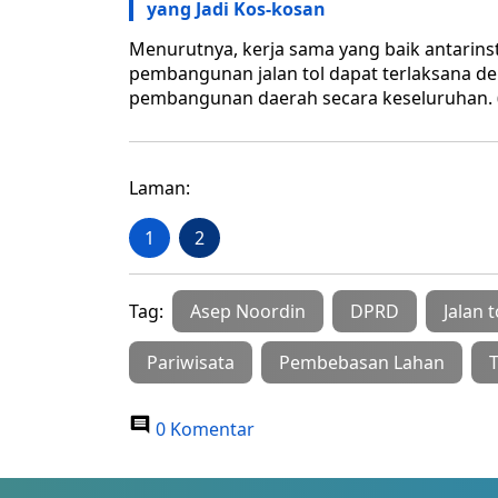
yang Jadi Kos-kosan
Menurutnya, kerja sama yang baik antarin
pembangunan jalan tol dapat terlaksana de
pembangunan daerah secara keseluruhan.
Laman:
1
2
Tag:
Asep Noordin
DPRD
Jalan t
Pariwisata
Pembebasan Lahan
T
0 Komentar