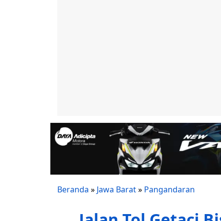
Beranda
»
Jawa Barat
»
Pangandaran
Jalan Tol Getaci B