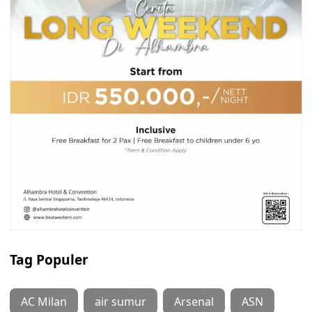
Tag Populer
AC Milan
air sumur
Arsenal
ASN