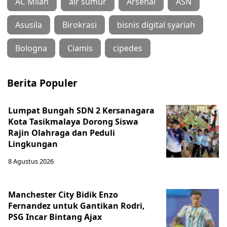
AC Milan
air sumur
Arsenal
ASN
Asusila
Birokrasi
bisnis digital syariah
Bologna
Ciamis
cipedes
Berita Populer
Lumpat Bungah SDN 2 Kersanagara
Kota Tasikmalaya Dorong Siswa
Rajin Olahraga dan Peduli
Lingkungan
8 Agustus 2026
Manchester City Bidik Enzo
Fernandez untuk Gantikan Rodri,
PSG Incar Bintang Ajax