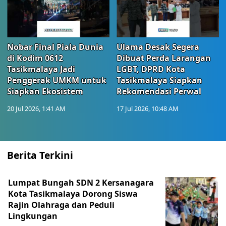
Nobar Final Piala Dunia
Ulama Desak Segera
di Kodim 0612
Dibuat Perda Larangan
Tasikmalaya Jadi
LGBT, DPRD Kota
Penggerak UMKM untuk
Tasikmalaya Siapkan
Siapkan Ekosistem
Rekomendasi Perwal
20 Jul 2026, 1:41 AM
17 Jul 2026, 10:48 AM
Berita Terkini
Lumpat Bungah SDN 2 Kersanagara
Kota Tasikmalaya Dorong Siswa
Rajin Olahraga dan Peduli
Lingkungan