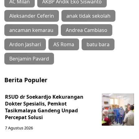
AC Milan
AKBP Andik Eko Siswanto
Aleksander Ceferin
anak tidak sekolah
ancaman kemarau
Andrea Cambiaso
Ardon Jashari
AS Roma
batu bara
Benjamin Pavard
Berita Populer
RSUD dr Soekardjo Kekurangan
Dokter Spesialis, Pemkot
Tasikmalaya Gandeng Unpad
Percepat Solusi
7 Agustus 2026