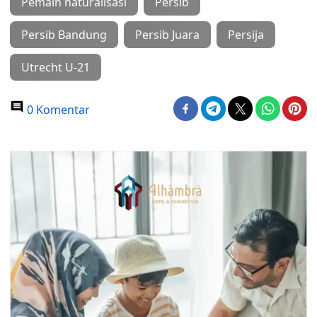
Pemain naturalisasi
Persib
Persib Bandung
Persib Juara
Persija
Utrecht U-21
0 Komentar