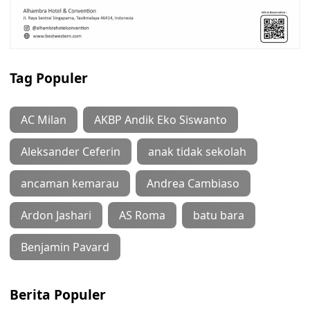
Tag Populer
AC Milan
AKBP Andik Eko Siswanto
Aleksander Ceferin
anak tidak sekolah
ancaman kemarau
Andrea Cambiaso
Ardon Jashari
AS Roma
batu bara
Benjamin Pavard
Berita Populer