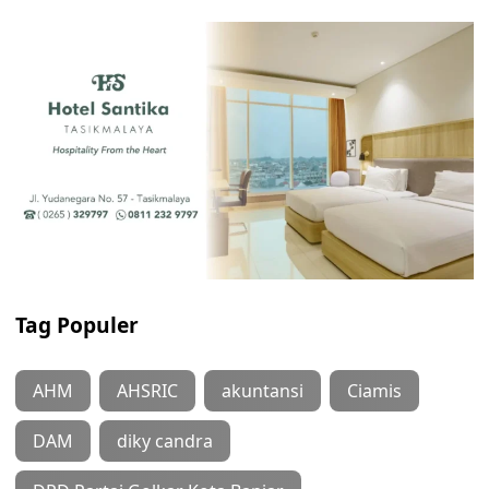
Tag Populer
AHM
AHSRIC
akuntansi
Ciamis
DAM
diky candra