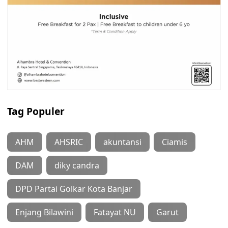
Tag Populer
AHM
AHSRIC
akuntansi
Ciamis
DAM
diky candra
DPD Partai Golkar Kota Banjar
Enjang Bilawini
Fatayat NU
Garut