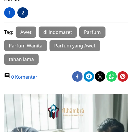
1
2
Tag:
Awet
di indomaret
Parfum
Parfum Wanita
Parfum yang Awet
tahan lama
0 Komentar