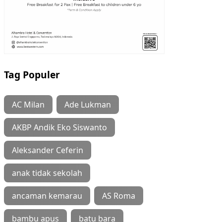
Tag Populer
AC Milan
Ade Lukman
AKBP Andik Eko Siswanto
Aleksander Ceferin
anak tidak sekolah
ancaman kemarau
AS Roma
bambu apus
batu bara