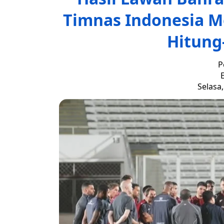
Timnas Indonesia Me
Hitung
P
E
Selasa,