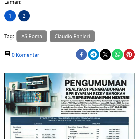
Laman:
1
2
Tag:
AS Roma
Claudio Ranieri
0 Komentar