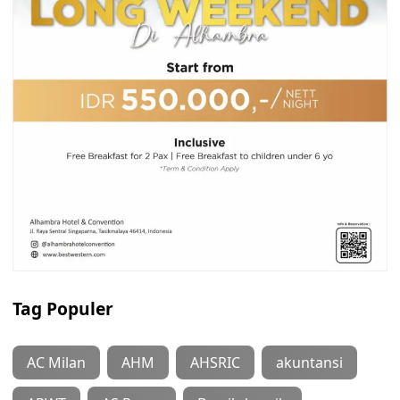
Tag Populer
AC Milan
AHM
AHSRIC
akuntansi