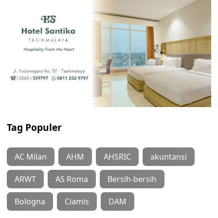
Tag Populer
AC Milan
AHM
AHSRIC
akuntansi
ARWT
AS Roma
Bersih-bersih
Bologna
Ciamis
DAM