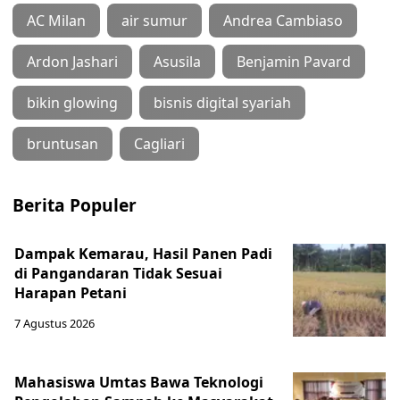
AC Milan
air sumur
Andrea Cambiaso
Ardon Jashari
Asusila
Benjamin Pavard
bikin glowing
bisnis digital syariah
bruntusan
Cagliari
Berita Populer
Dampak Kemarau, Hasil Panen Padi
di Pangandaran Tidak Sesuai
Harapan Petani
7 Agustus 2026
Mahasiswa Umtas Bawa Teknologi