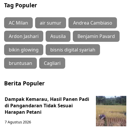
Tag Populer
AC Milan
air sumur
Andrea Cambiaso
Ardon Jashari
Asusila
Benjamin Pavard
bikin glowing
bisnis digital syariah
bruntusan
Cagliari
Berita Populer
Dampak Kemarau, Hasil Panen Padi
di Pangandaran Tidak Sesuai
Harapan Petani
7 Agustus 2026